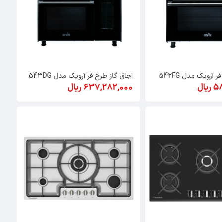
 آرویک مدل 542FG
اجاق گاز طرح فر آرویک مدل 543DG
ال
637,282,000 ریال