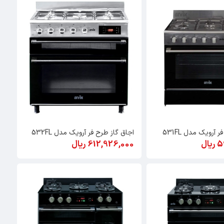
 آرویک مدل 531FL
اجاق گاز طرح فر آرویک مدل 532FL
ال
612,926,000 ریال