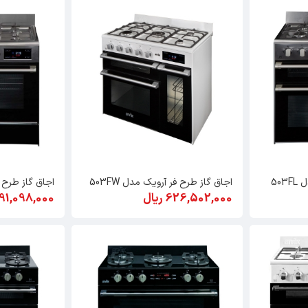
50
اجاق گاز طرح فر آرویک مدل 503FW
اجاق گاز طرح فر
626,502,000 ریال
591,098,000 ری