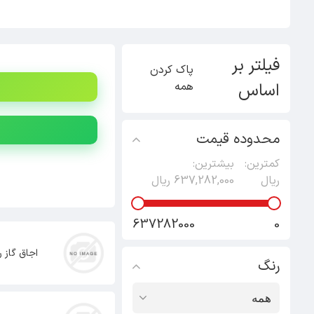
فیلتر بر
پاک کردن
اساس
همه
محدوده قیمت
کمترین:
بیشترین:
ریال
637,282,000 ریال
637282000
0
اجاق گاز 
رنگ