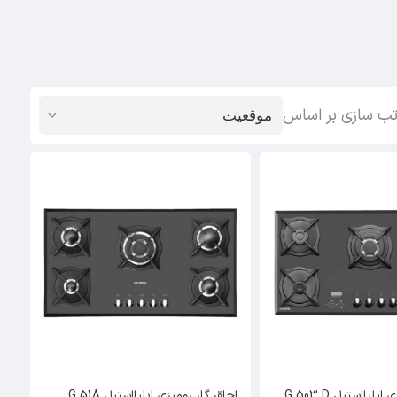
تب سازی بر اساس
لیااستیل G 503 D
اجاق گاز رومیزی ایلیااستیل G 518