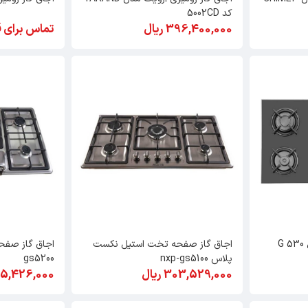
کد 5002CD
396,400,000 ریال
تماس برای 
G
اجاق گاز صفحه تخت استیل نکست
پلاس nxp-gs5100
gs5200
303,529,000 ریال
305,426,000 ر