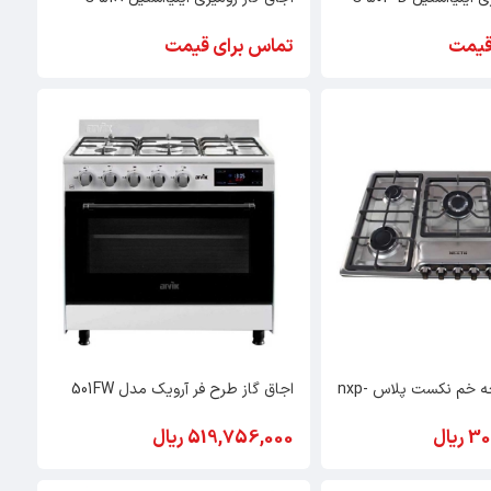
قیمت
تماس برای قیمت
اجاق گاز صفحه خم نکست پلاس nxp-
اجاق گاز طرح فر آرویک مدل 501FW
یال
519,756,000 ریال