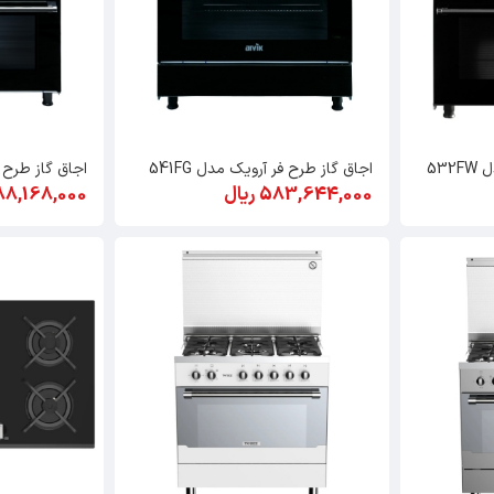
53
اجاق گاز طرح فر آرویک مدل 541FG
اجاق گاز طرح فر
583,644,000 ریال
588,168,000 ری