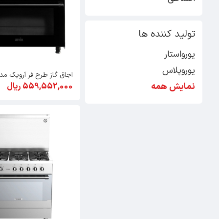
تولید کننده ها
یورواستار
یوروپلاس
اجاق گاز طرح فر آرویک مدل 2FW
559,552,000 ریال
نمایش همه