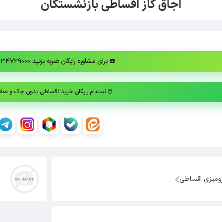
اجاق گاز اقساطی بازنشستگان
☎️
برای مشاوره رایگان ضربه بزنید 02134729000
🖱️
ثبت‌نام رایگان خرید اقساطی بدون چک و ضا
رومیزی اقساطی