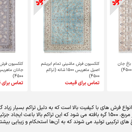
باغ جان
کلکسیون فرش ماشینی تمام ابریشم
کلکسیون فرش 
اصیل ماهریس 1500 شانه (تراکم
4500)
4500)
تماس برای قیمت
تماس برای 
یکی از انواع فرش های با کیفیت بالا است که به دلیل تراکم بسیار زیاد
فرش ها، به ازای هر متر مربع، 1500 گره بافته می شود که این تراکم ب
خ های ترکیبی تولید می شوند که به آن‌ها استحکام و زیبایی بیش