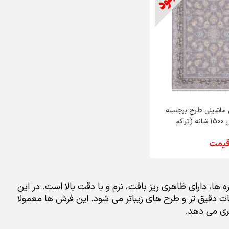
ماشینی طرح برجسته
جانان ماهریس 1500 شانه (تراکم
قیمت
 گره ها، دارای ظاهری ریز بافت، نرم و با دقت بالا است. در این
الا باعث ایجاد جزئیات دقیق تر و طرح های زیباتر می شود. این فرش ها معمولا
تری می دهد.