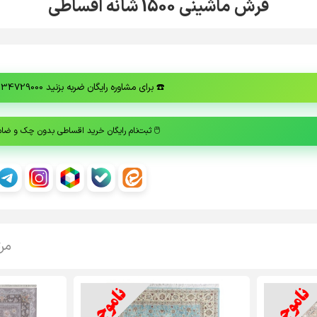
فرش ماشینی 1500 شانه اقساطی
☎️
برای مشاوره رایگان ضربه بزنید 02134729000
🖱️
ثبت‌نام رایگان خرید اقساطی بدون چک و ضا
مر