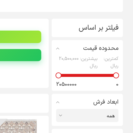
فیلتر بر اساس
محدوده قیمت
کمترین:
بیشترین:
20,500,000
ریال
ریال
20500000
0
ابعاد فرش