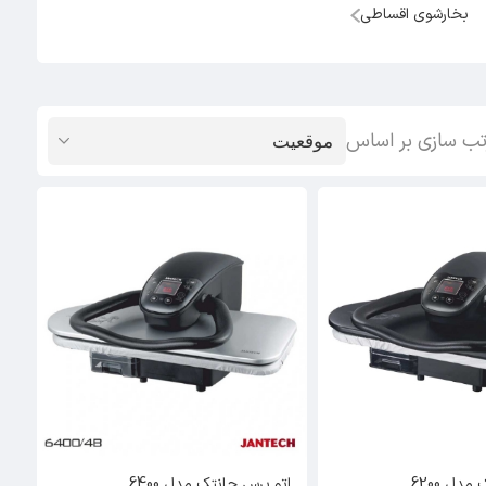
بخارشوی اقساطی
تب سازی بر اساس
دل 6200
اتو پرس جانتک مدل 6400