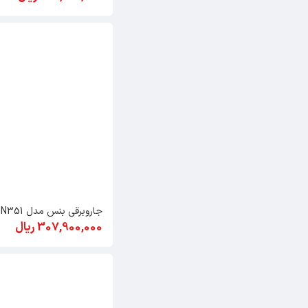
جاروبرقی بنس مدل BV-N351
307,900,000 ریال