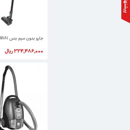
پیشنهاد ویژه
جارو بدون سیم بنس BV-W181
324,486,000 ریال