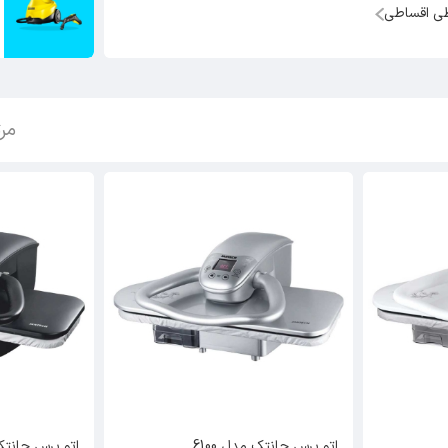
ی اقساطی
مر
اتو پرس جانتک مدل 6100
اتو پرس جانتک م