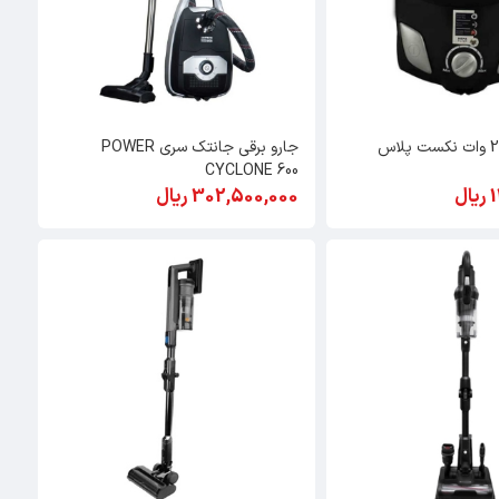
جارو برقی 2400 وات نکست پلاس
جارو برقی جانتک سری POWER
CYCLONE 600
ل
302,500,000 ریال