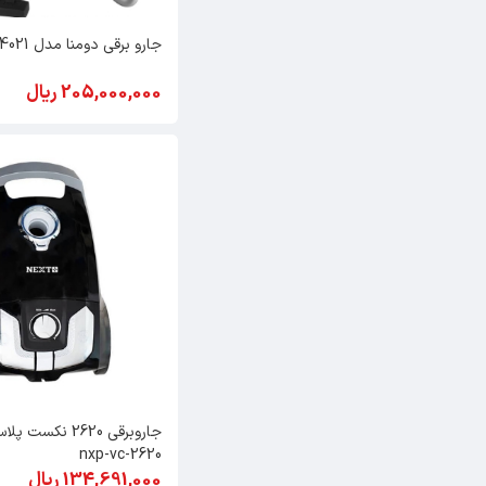
جارو برقی دومنا مدل DVC4021
205,000,000 ریال
nxp-vc-2620
134,691,000 ریال