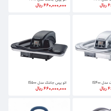
ال
660,000,000 ریال
ل IS400
اتو پرس جانتک مدل IS500
ال
660,000,000 ریال