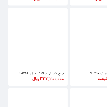
 dl 390
چرخ خیاطی جانتک مدل 1012SD
قیمت
333,300,000 ریال