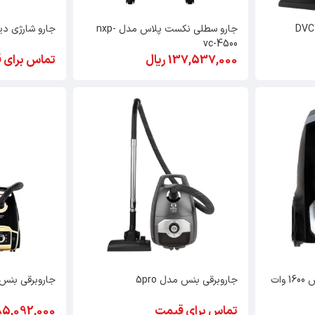
جارو سطلی نکست پلاس مدل nxp-
جارو شارژی دیپوی
vc-4500
137,537,000 ریال
تماس برای 
جاروبرقی 2620 نکست پلاس 1600 وات
جاروبرقی بنس مدل 5pro
جاروبرقی بنس مد
تماس برای قیمت
285,092,000 ری