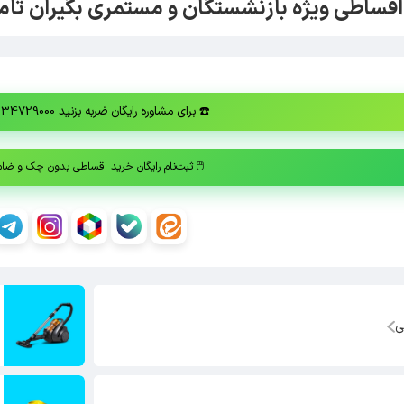
 اقساطی ویژه بازنشستگان و مستمری بگیران تام
☎️
برای مشاوره رایگان ضربه بزنید 02134729000
🖱️
ثبت‌نام رایگان خرید اقساطی بدون چک و ضا
ی