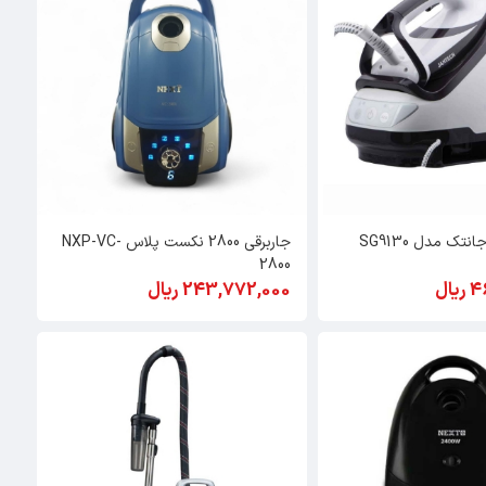
تک مدل SG9130
جاربرقی 2800 نکست پلاس NXP-VC-
2800
ال
243,772,000 ریال