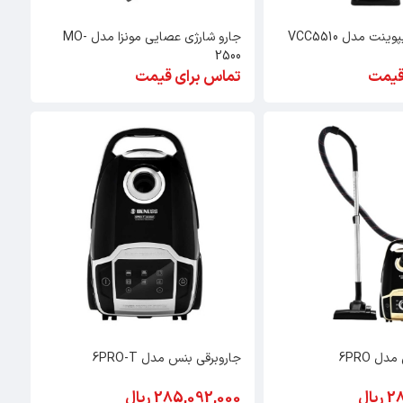
نت مدل VCC5510
جارو شارژی عصایی مونزا مدل MO-
2500
قیمت
تماس برای قیمت
ل 6PRO
جاروبرقی بنس مدل 6PRO-T
ال
285,092,000 ریال