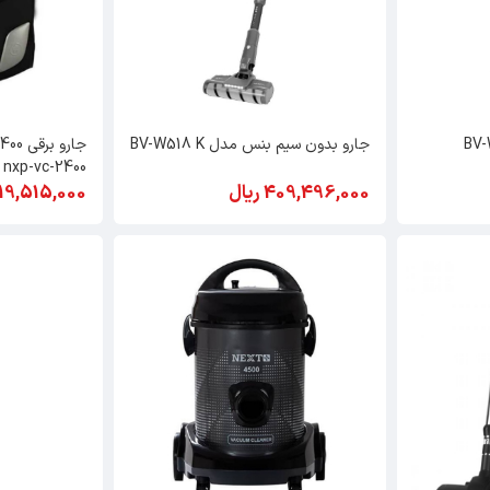
جارو بدون سیم بنس مدل BV-W518 K
nxp-vc-2400
409,496,000 ریال
119,515,000 ریا