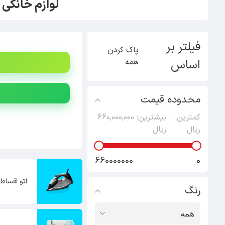
لوازم خانگی
فیلتر بر
پاک کردن
اساس
همه
محدوده قیمت
کمترین:
بیشترین:
660,000,000
ریال
ریال
660000000
0
اتو اقساط
رنگ