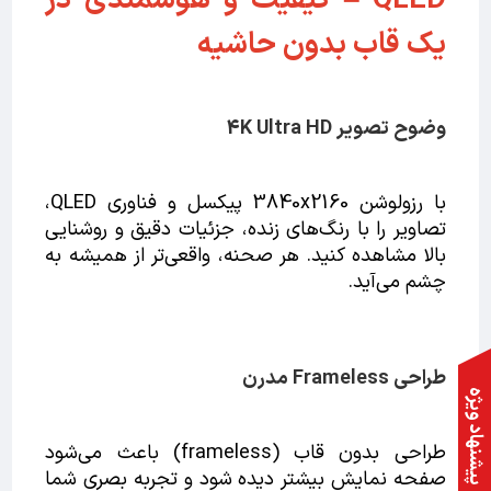
QLED – کیفیت و هوشمندی در
یک قاب بدون حاشیه
وضوح تصویر 4K Ultra HD
با رزولوشن 3840x2160 پیکسل و فناوری QLED،
تصاویر را با رنگ‌های زنده، جزئیات دقیق و روشنایی
بالا مشاهده کنید. هر صحنه، واقعی‌تر از همیشه به
چشم می‌آید.
طراحی Frameless مدرن
اد ویژه
طراحی بدون قاب (frameless) باعث می‌شود
صفحه نمایش بیشتر دیده شود و تجربه بصری شما