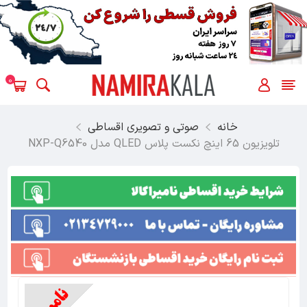
0
خانه
صوتی و تصویری اقساطی
تلویزیون 65 اینچ نکست پلاس QLED مدل NXP-Q6540