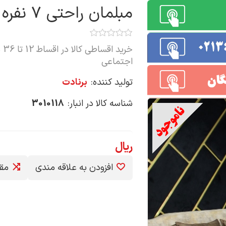
مبلمان راحتی 7 نفره مدل رونیکا 7-1001
خر
اجتماعی
تولید کننده:
برنادت
شناسه کالا در انبار:
3010118
ریال
افزودن به علاقه مندی
مق