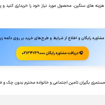
ز هزینه های سنگین، محصول مورد نیاز خود را خریداری کنید و
اوره رایگان و اطلاع از شرایط و طرح‌های خرید بر روی دکمه زیر
🎧 دریافت مشاوره رایگان 02134729000
 مستمری بگیران تامین اجتماعی و خانواده محترم بدون چک و ض